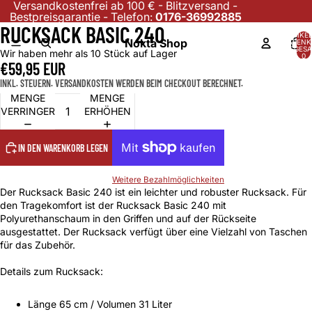
Versandkostenfrei ab 100 € - Blitzversand -
Bestpreisgarantie - Telefon:
0176-36992885
RUCKSACK BASIC 240
ARTIKEL
Nokta Shop
WARENK
INSGESA
Wir haben mehr als 10 Stück auf Lager
0
€59,95 EUR
INKL. STEUERN. VERSANDKOSTEN WERDEN BEIM CHECKOUT BERECHNET.
MENGE
MENGE
VERRINGERN
ERHÖHEN
IN DEN WARENKORB LEGEN
Weitere Bezahlmöglichkeiten
Der Rucksack Basic 240 ist ein leichter und robuster Rucksack. Für
den Tragekomfort ist der Rucksack Basic 240 mit
Polyurethanschaum in den Griffen und auf der Rückseite
ausgestattet. Der Rucksack verfügt über eine Vielzahl von Taschen
für das Zubehör.
Details zum Rucksack:
Länge 65 cm / Volumen 31 Liter