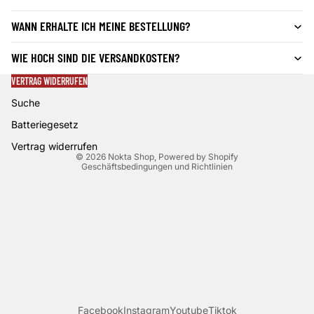
WANN ERHALTE ICH MEINE BESTELLUNG?
Datenschutzerklärung
WIE HOCH SIND DIE VERSANDKOSTEN?
Widerrufsrecht
VERTRAG WIDERRUFEN
AGB
Suche
Versand
Kontaktinformationen
Batteriegesetz
Impressum
Vertrag widerrufen
© 2026
Nokta Shop
, Powered by Shopify
Geschäftsbedingungen und Richtlinien
Facebook
Instagram
Youtube
Tiktok